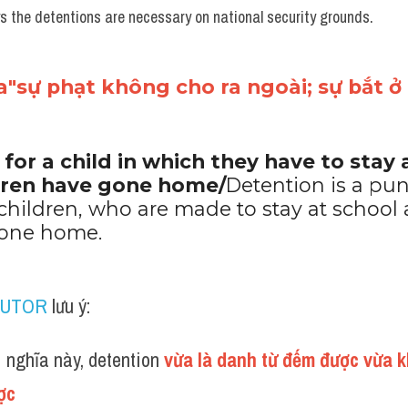
in detention since the end of June. 
 the detentions are necessary on national security grounds.
"sự phạt không cho ra ngoài; sự bắt ở l
or a child in which they have to stay a
dren have gone home/
Detention is a pun
ildren, who are made to stay at school af
gone home.
TUTOR
 lưu ý:
 nghĩa này, detention 
vừa là danh từ đếm được vừa 