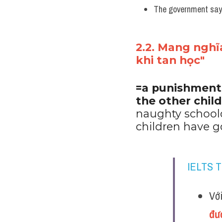
They have been held 
The government says
2.2. Mang nghĩa
khi tan học"
=a punishment f
the other chil
naughty schoolch
children have 
IELTS 
Với