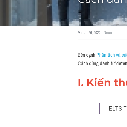
Cách dùn
·
March 26, 2022
Noun
Bên cạnh 
Phân tích và sử
Cách dùng danh từ"deten
I. Kiến t
IELTS T