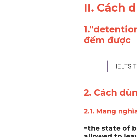
II. Cách
1."
detentio
đếm được
IELTS T
2. Cách dù
2.1. Mang nghĩ
=the state of b