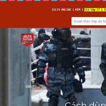
IELTSDANANG.VN
(from 
IELTS TUTOR
)