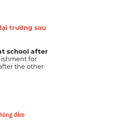
ại trường sau 
t school after 
ishment for 
ter the other 
không đếm 