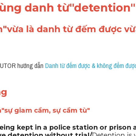
 dùng danh từ"detention"
n
"vừa là danh từ đếm được vừ
UTOR hướng dẫn 
Danh từ đếm được & không đếm được
ng 
a"sự giam cầm, sự cầm tù"
eing kept in a police station or prison 