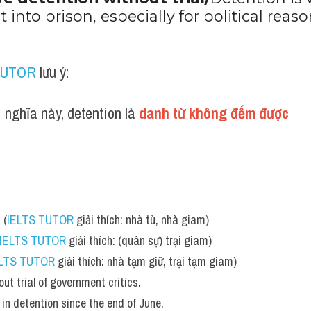
ve detention without trial/
Detention is
t into prison, especially for political reaso
TUTOR
 lưu ý:
 nghĩa này, detention là 
danh từ không đếm được 
 (
IELTS TUTOR
 giải thích: nhà tù, nhà giam)
IELTS TUTOR
 giải thích: (quân sự) trại giam)
ELTS TUTOR
 giải thích: nhà tạm giữ, trại tạm giam)
out trial of government critics. 