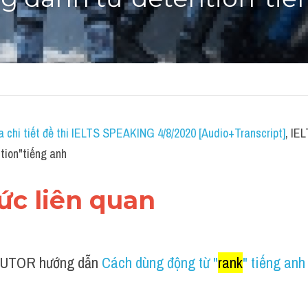
g danh từ"detention"tiế
a chi tiết đề thi IELTS SPEAKING 4/8/2020 [Audio+Transcript]
, IE
tion"tiếng anh
hức liên quan 
UTOR hướng dẫn 
Cách dùng động từ "
rank
" tiếng anh