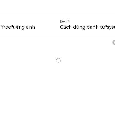
Next
"free"tiếng anh
Cách dùng danh từ"sys
cel