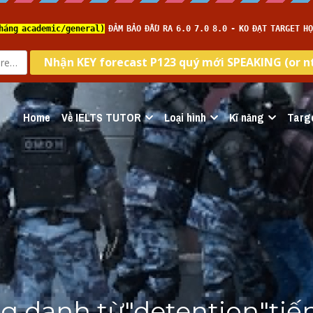
Home
Về IELTS TUTOR
Loại hình
Kĩ năng
Targ