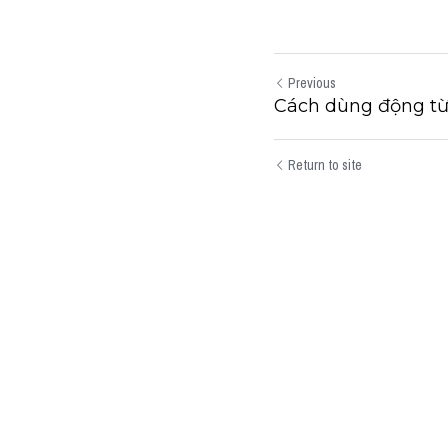
Previous
Cách dùng động từ
Return to site
Submit
Can