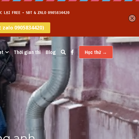
et
Thời gian thi
…
Học thử →