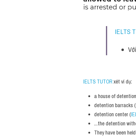
allowed to lea
is arrested or pu
IELTS 
Với
IELTS TUTOR
 xét ví dụ:
a house of detention
detention barracks (
detention center (
I
...the detention with