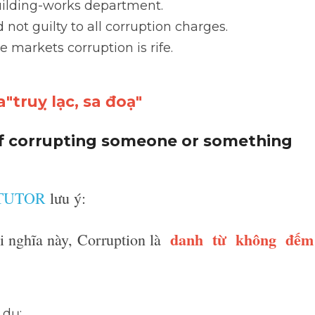
open to corruption (
IELTS TUTOR
 giải thích: những qu
)) 
f the team looking into allegations of corruption in the
epartment. 
t guilty to all corruption charges. 
markets corruption is rife.
"truỵ lạc, sa đoạ"
of corrupting someone or something
 TUTOR
 lưu ý:
i nghĩa này, Corruption là  
danh  từ  không  đ