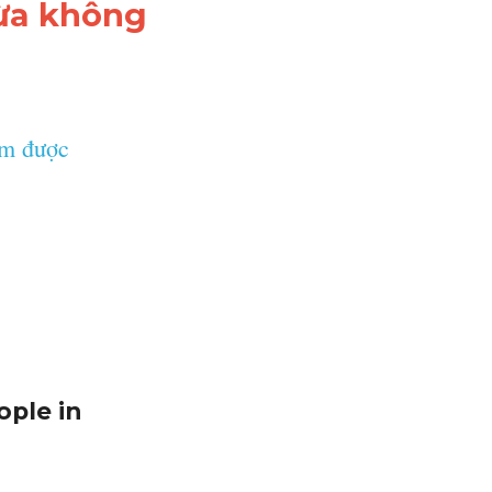
"
ừa không 
g đếm 