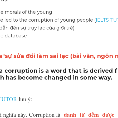
ợc  
dụ:
 morals of the young 
led to the corruption of young people (
IELTS TUTOR
 giả
ự trụy lạc của giới trẻ)
 database
"sự sửa đổi làm sai lạc (bài văn, ngôn n
 a corruption is a word that is derived f
ch has become changed in some way. 