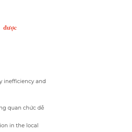
ple in 
ếm  
ncy and corruption.