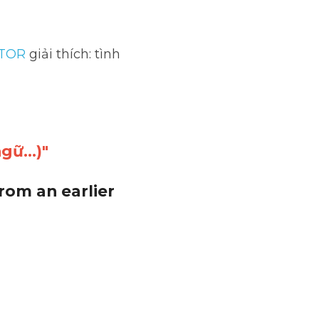
i thích: tình dục và 
gữ...)"
rom an earlier 