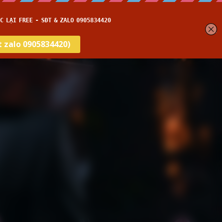
Thời gian thi
Blog
Học thử →
ếng anh