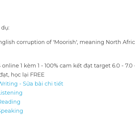
 TUTOR
 lưu ý:
i nghĩa này, Corruption là  
danh  từ  đếm  đượ
dụ:
glish corruption of 'Moorish', meaning North African.
line 1 kèm 1 - 100% cam kết đạt target 6.0 - 7.0 - 8.0 -
REE
ting - Sửa bài chi tiết
stening