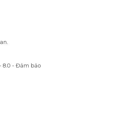
c  
 Đảm bảo đầu ra - Thi 