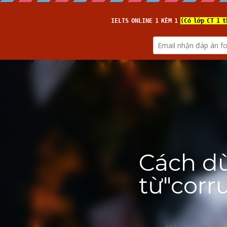
IELTSDANANG.VN
Ho
(from 
IELTS TUTOR
)
Cách dùn