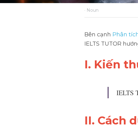
·
March 9, 2022
Noun
Bên cạnh 
Phân tích v
TUTOR hướng dẫn Các
I. Kiến t
IELTS