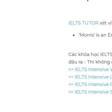
IELTS
Vớ
IELTS TUTOR
 xét ví 
 'Morris' is an En
Các khóa học IELTS on
không đạt, học lại F
>> IELTS Intensive Wri
>> IELTS Intensive Li