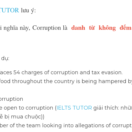
dishonesty and illegal behaviour by peo
thority or power.
 TUTOR
 lưu ý:
i nghĩa này, Corruption là  
danh  từ  không  đ
ợc  
dụ:
es 54 charges of corruption and tax evasion. 
ood throughout the country is being hampered by inefficie
rruption