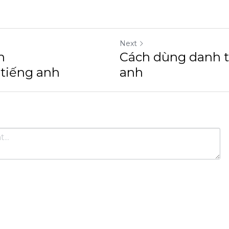
eading
peaking
Next
ubiquitous"tiếng anh
Cách dùng danh từ"thi