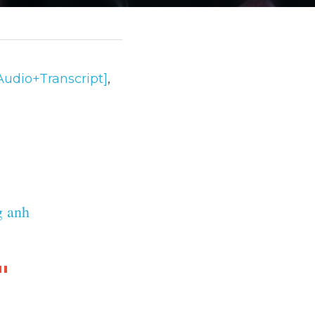
ranscript]
, IELTS 
 tiếng anh