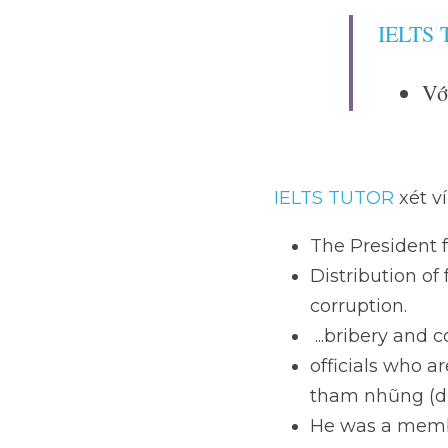
=Corruption is 
positions of au
IELTS
Vớ
đư
IELTS TUTOR
 xét ví 
The President fac
Distribution of f
 ...bribery and co