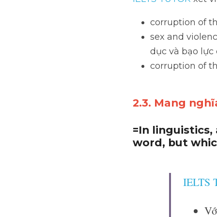
đư
IELTS TUTOR
 xét ví 
corruption of the
sex and violence 
bạo lực dẫn đến s
corruption of the
2.3. Mang nghĩa
=In linguistics,
word, but whi