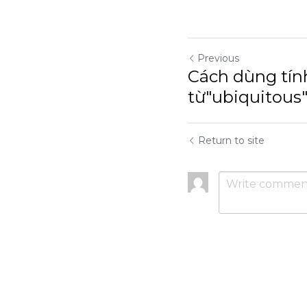
>> IELTS Intensive R
>> IELTS Intensive S
Previous
Cách dùng tính từ"
Return to site