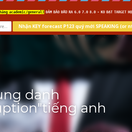
me
Về IELTS TUTOR
Loại hình
Kĩ năng
Target
g danh từ"corruption"ti