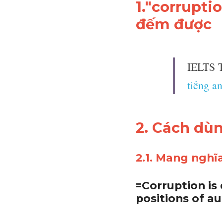
II. Cách 
1."
corrupti
đếm được
IELTS
được t
2. Cách dù
2.1. Mang ngh