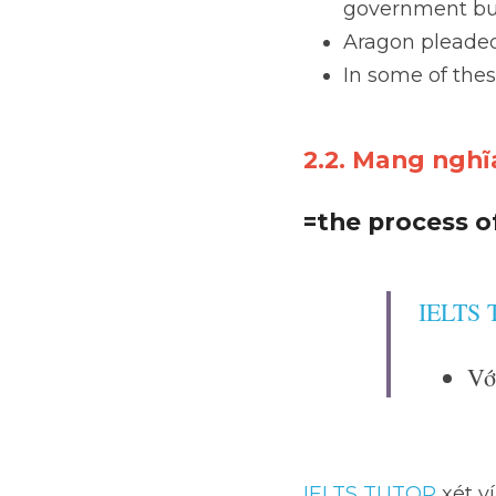
officials who are 
(dễ bị mua chuộc
He was a member o
building-works d
Aragon pleaded no
In some of these 
2.2. Mang nghĩa
=the process 
IELTS
Vớ