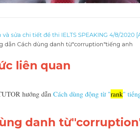
à sửa chi tiết đề thi IELTS SPEAKING 4/8/2020 [Audio+T
h dùng danh từ"corruption"tiếng anh
hức liên quan 
 TUTOR hướng dẫn 
Cách dùng động từ "
rank
"