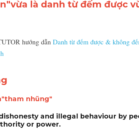
dùng danh từ"corruption
on
"vừa là danh từ đếm được v
 TUTOR hướng dẫn 
Danh từ đếm được & khôn
iếng anh
ng 
ĩa"tham nhũng"