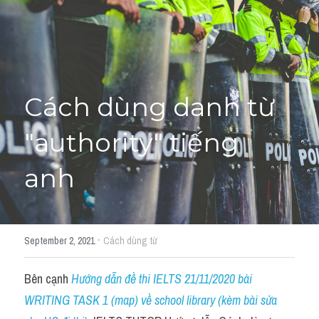
Học thử →
Cách dùng danh từ 
"authority" tiếng 
anh
·
September 2, 2021
Cách dùng từ
Bên cạnh 
Hướng dẫn đề thi IELTS 21/11/2020 bài 
WRITING TASK 1 (map) về school library (kèm bài sửa 