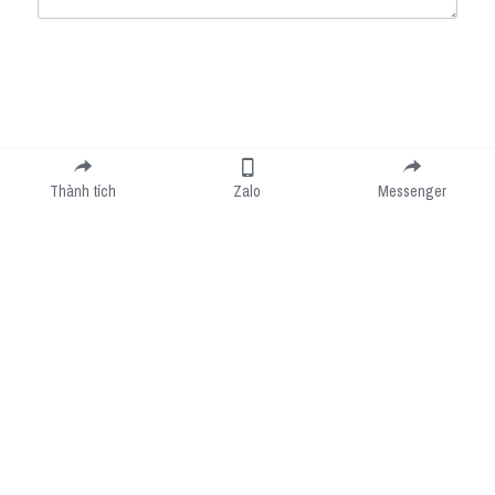
Submit
Cancel
Thành tích
Zalo
Messenger
Cookie Use
We use cookies to improve browsing experience, security, and data collection. By
accepting, you agree to the use of cookies for advertising and analytics. You can change
your cookie settings at any time.
Learn More