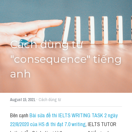
Học thử →
Cách dùng từ 
"consequence" tiếng 
anh
·
August 15, 2021
Cách dùng từ
Bên cạnh 
Bài sửa đề thi IELTS WRITING TASK 2 ngày 
22/8/2020 của HS đi thi đạt 7.0 writing
, IELTS TUTOR 