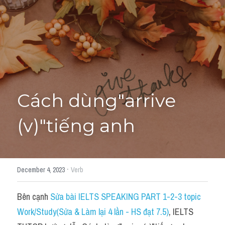
Học thử →
Cách dùng"arrive 
(v)"tiếng anh
·
December 4, 2023
Verb
Bên cạnh 
Sửa bài IELTS SPEAKING PART 1-2-3 topic 
Work/Study(Sửa & Làm lại 4 lần - HS đạt 7.5)
, IELTS 