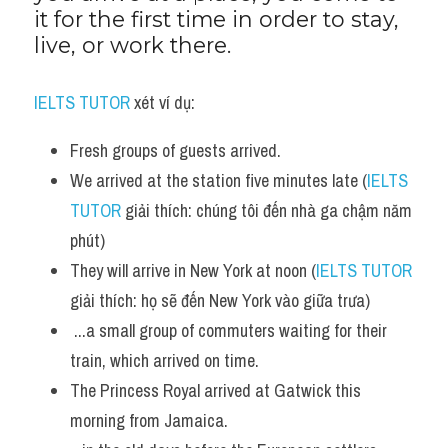
it for the first time in order to stay, 
live, or work there.
IELTS TUTOR
 xét ví dụ:
Fresh groups of guests arrived.
We arrived at the station five minutes late (
IELTS 
TUTOR
 giải thích: chúng tôi đến nhà ga chậm năm 
phút)
They will arrive in New York at noon (
IELTS TUTOR
giải thích: họ sẽ đến New York vào giữa trưa)
 ...a small group of commuters waiting for their 
train, which arrived on time. 
The Princess Royal arrived at Gatwick this 
morning from Jamaica.