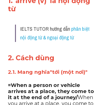
1."arrive (v)"là nội động 
từ 
IELTS TUTOR hướng dẫn 
phân biệt 
nội động từ & ngoại động từ
2. Cách dùng 
2.1. Mang nghĩa"tới (một nơi)"
=When a person or vehicle 
arrives at a place, they come to 
it at the end of a journey/
When 
you arrive at a place, you come to 