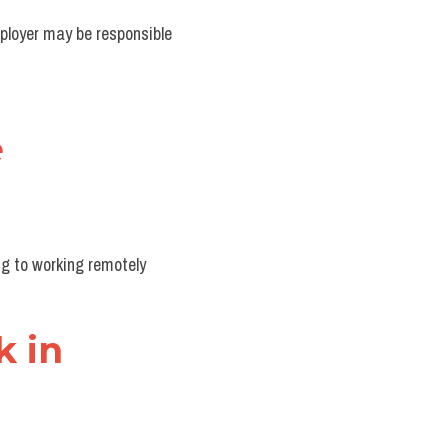
loyer may be responsible 
e
ng to working remotely
 in 