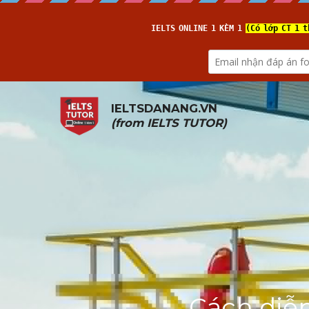
IELTSDANANG.VN
(from 
IELTS TUTOR
)