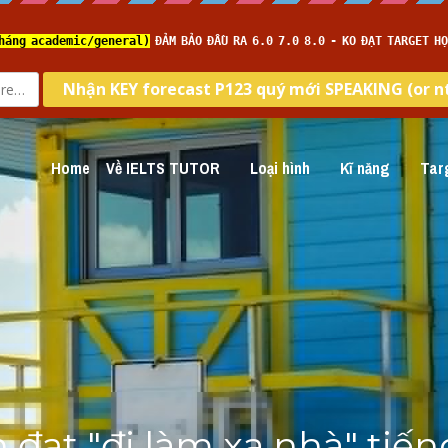
Home
Về IELTS TUTOR
Loại hình
Kĩ năng
Targ