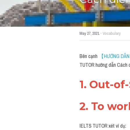
Cách diễn
·
May 27, 2021
Vocabulary
Bên cạnh 
【HƯỚNG DẪN T
TUTOR hướng dẫn Cách diễ
1. Out-o
2. To wor