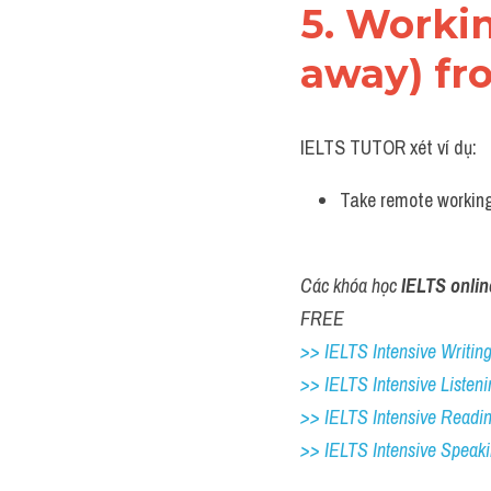
5. Worki
away) f
IELTS TUTOR xét ví dụ:
Take remote working
Các khóa học 
IELTS onlin
FREE
>> IELTS Intensive Writing 
>> IELTS Intensive Listeni
>> IELTS Intensive Readi
>> IELTS 
Intensive Speak