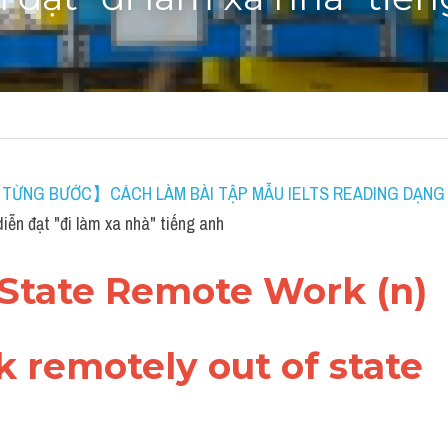
 đạt "đi làm xa nhà" tiế
ỪNG BƯỚC】CÁCH LÀM BÀI TẬP MẪU IELTS READING DẠNG F
n đạt "đi làm xa nhà" tiếng anh
f-State Remote Work (n)
k remotely out of state