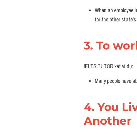
IELTS TUTOR xét ví dụ:
When an employee is
for the other state'
3. To wo
IELTS TUTOR xét ví dụ:
Many people have abs
4. You Li
Another