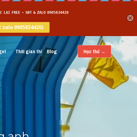
et
Thời gian thi
…
Học thử →