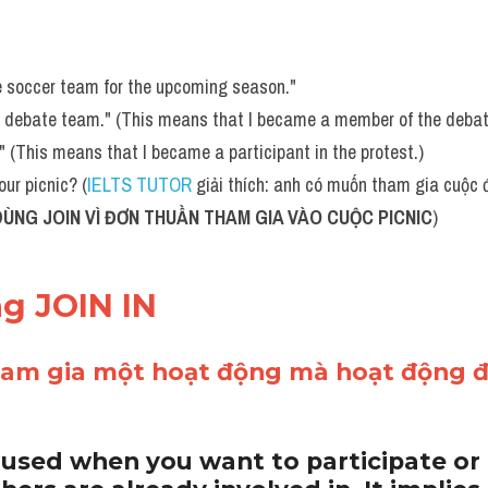
he soccer team for the upcoming season."
l's debate team." (This means that I became a member of the deba
t." (This means that I became a participant in the protest.)
our picnic? (
IELTS TUTOR
 giải thích: anh có muốn tham gia cuộc đi
DÙNG JOIN VÌ ĐƠN THUẦN THAM GIA VÀO CUỘC PICNIC
)
g JOIN IN 
am gia một hoạt động mà hoạt động đ
 used when you want to participate or t