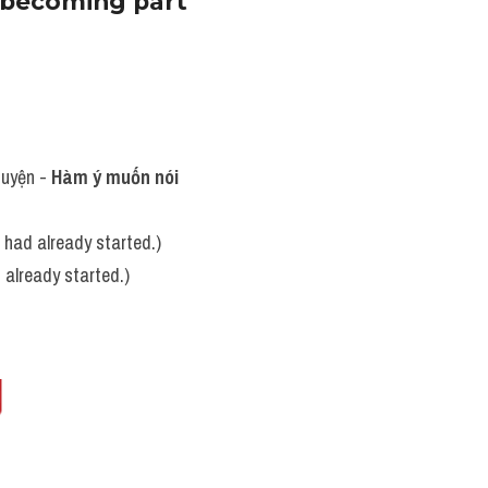
s becoming part 
huyện - 
Hàm ý muốn nói 
n had already started.)
d already started.)