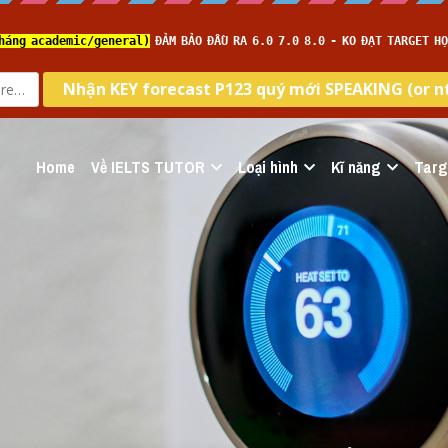
Home
Về IELTS TUTOR
Loại hình
Kĩ năng
Targ