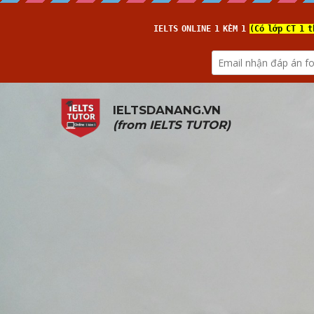
IELTSDANANG.VN
(from 
IELTS TUTOR
)