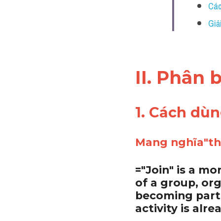
Các
Giải
II. Phân 
1. Cách dùn
Mang nghĩa"tha
="Join" is a m
of a group, org
becoming part 
activity is alre