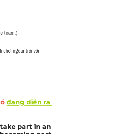
te team.)
 chơi ngoài trời với 
ó 
đang diễn ra 
ake part in an 