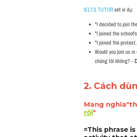
IELTS TUTOR
 xét ví dụ:
"I decided to join t
"I joined the schoo
"I joined the protes
Would you join us in 
chúng tôi không? - 
2. Cách dùn
Mang nghĩa"th
rồi
"
=This phrase is