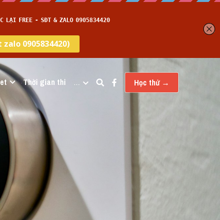
et
Thời gian thi
…
Học thử →