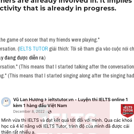
thers are already involved in. It implie
ctivity that is already in progress. 
n the game of soccer that my friends were playing."
ersation. (
IELTS TUTOR
 giải thích: Tôi sẽ tham gia vào cuộc nói c
ày đang được diễn ra
)
versation." (This means that I started talking after the conversatio
ging." (This means that I started singing along after the singing ha