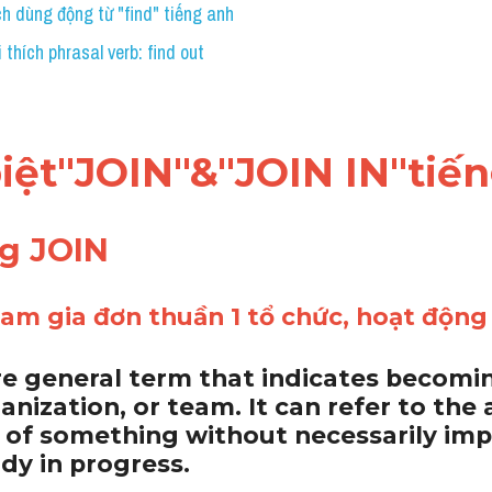
h dùng động từ "find" tiếng anh
 thích phrasal verb: find out
biệt"JOIN"&"JOIN IN"tiế
g JOIN 
m gia đơn thuần 1 tổ chức, hoạt động 
ore general term that indicates becom
anization, or team. It can refer to the a
of something without necessarily impl
ady in progress. 