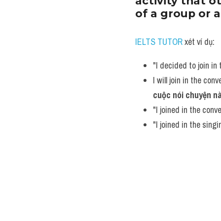
activity that o
of a group or a
IELTS TUTOR
 xét ví dụ:
"I decided to join i
I will join in the conv
cuộc nói chuyện n
"I joined in the con
"I joined in the sin