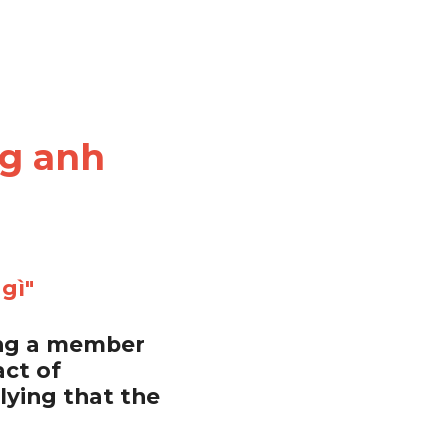
ng anh
gì"
ing a member 
ct of 
ying that the 