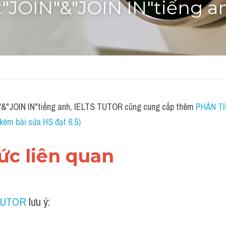
"JOIN"&"JOIN IN"tiếng a
"&"JOIN IN"tiếng anh, IELTS TUTOR cũng cung cấp thêm 
PHÂN TÍC
èm bài sửa HS đạt 6.5)
hức liên quan 
TUTOR
 lưu ý: