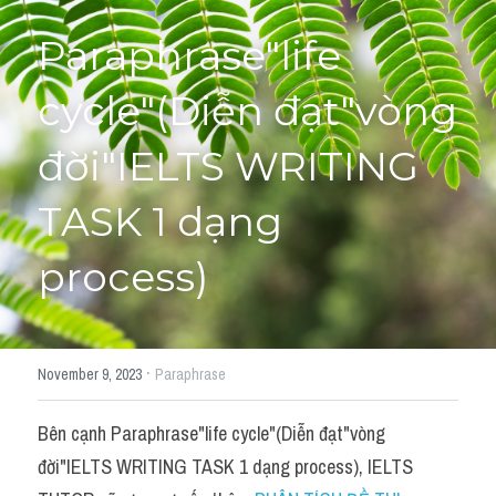
Paraphrase"life 
Học thử →
cycle"(Diễn đạt"vòng 
đời"IELTS WRITING 
TASK 1 dạng 
process)
·
November 9, 2023
Paraphrase
Bên cạnh Paraphrase"life cycle"(Diễn đạt"vòng 
đời"IELTS WRITING TASK 1 dạng process), IELTS 