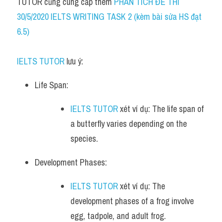
TUTOR cũng cung cấp thêm 
PHÂN TÍCH ĐỀ THI 
30/5/2020 IELTS WRITING TASK 2 (kèm bài sửa HS đạt 
6.5)
IELTS TUTOR
 lưu ý:
Life Span:
IELTS TUTOR
 xét ví dụ: The life span of 
a butterfly varies depending on the 
species.
Development Phases:
IELTS TUTOR
 xét ví dụ: The 
development phases of a frog involve 
egg, tadpole, and adult frog.