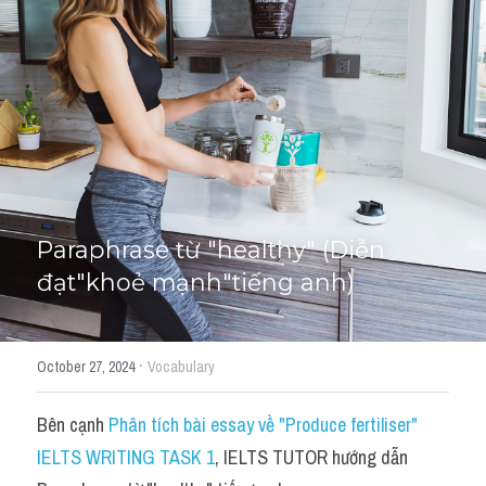
Học thử →
Paraphrase từ "healthy" (Diễn 
đạt"khoẻ mạnh"tiếng anh)
·
October 27, 2024
Vocabulary
Bên cạnh 
Phân tích bài essay về "Produce fertiliser" 
IELTS WRITING TASK 1
, IELTS TUTOR hướng dẫn 