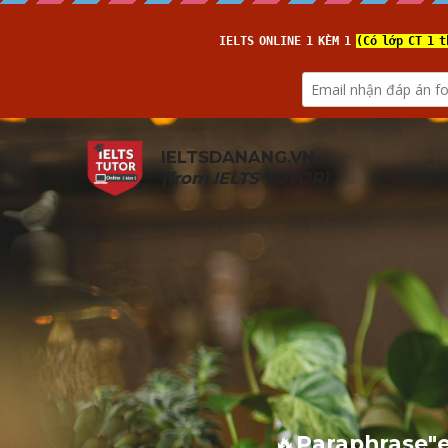
IELTSDANANG.VN
(from 
IELTS TUTOR
)
🔥
Paraphrase"