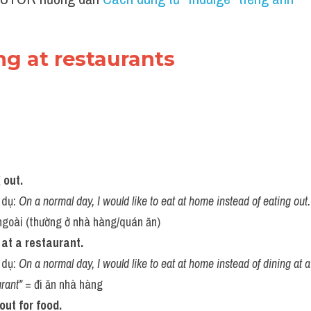
ng at restaurants 
 out.
 dụ: 
On a normal day, I would like to eat at home instead of eating out.
ngoài (thường ở nhà hàng/quán ăn)
g at a restaurant.
 dụ: 
On a normal day, I would like to eat at home instead of dining at a
urant"
 = đi ăn nhà hàng
out for food.