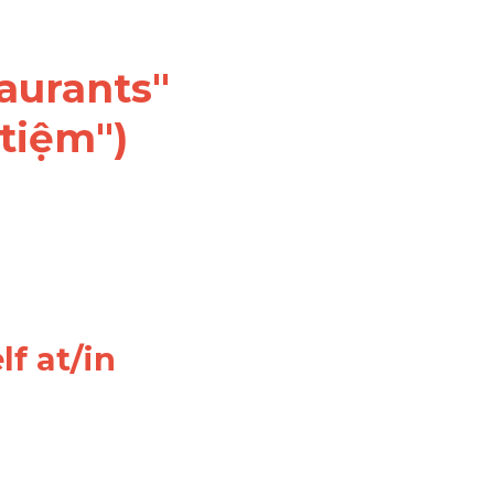
aurants" 
 tiệm")
f at/in 