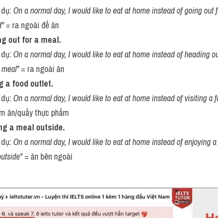
 dụ: 
On a normal day, I would like to eat at home instead of going out f
d"
 = ra ngoài để ăn
ng out for a meal.
 dụ: 
On a normal day, I would like to eat at home instead of heading ou
 meal"
 = ra ngoài ăn
ng a food outlet.
 dụ: 
On a normal day, I would like to eat at home instead of visiting a f
ệm ăn/quầy thực phẩm
ing a meal outside.
 dụ: 
On a normal day, I would like to eat at home instead of enjoying a
outside"
 = ăn bên ngoài