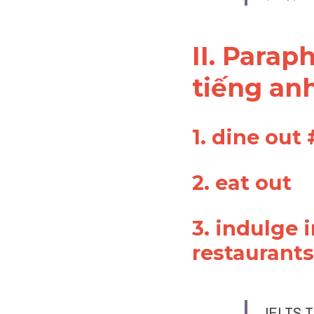
II. Parap
tiếng anh
1. dine out
2. eat out 
3. indulge i
restaurants
IELTS T