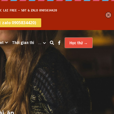
et
Thời gian thi
…
Học thử →
, ăn 