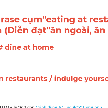
hrase cụm"eating at rest
 (Diễn đạt"ăn ngoài, ăn
 # dine at home 
n restaurants / indulge yoursel
UTOR hướng dẫn 
Cách dùng từ "indulge" tiếng anh