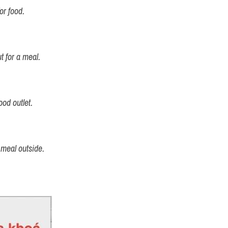
or food.
t for a meal.
ood outlet.
 meal outside.