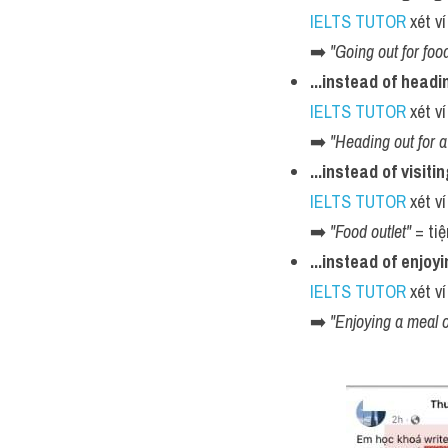
IELTS TUTOR
 xét ví
➡️ 
"Going out for foo
...instead of headi
IELTS TUTOR
 xét ví
➡️ 
"Heading out for a
...instead of visiti
IELTS TUTOR
 xét ví
➡️ 
"Food outlet"
 = ti
...instead of enjoy
IELTS TUTOR
 xét ví
➡️ 
"Enjoying a meal 