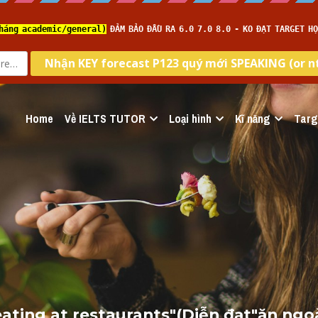
Home
Về IELTS TUTOR
Loại hình
Kĩ năng
Targ
eating at restaurants
"(Diễn đạt"ăn ngoài