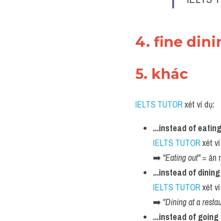
4. fine dini
5. khác 
IELTS TUTOR
 xét ví dụ:
...instead of eating
IELTS TUTOR
 xét ví
➡️ 
"Eating out"
 = ăn 
...instead of dinin
IELTS TUTOR
 xét ví
➡️ 
"Dining at a resta
...instead of going 