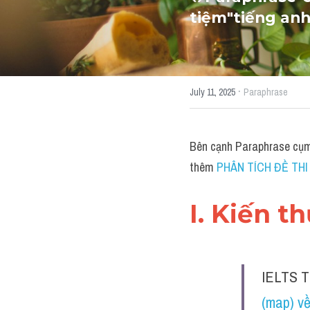
tiệm"tiếng anh
·
July 11, 2025
Paraphrase
Bên cạnh Paraphrase cụm"
thêm 
PHÂN TÍCH ĐỀ THI 3
I. Kiến t
IELTS 
(map) về