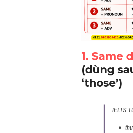
1. Same 
(dùng sau ‘
‘those’)
IELTS T
thư