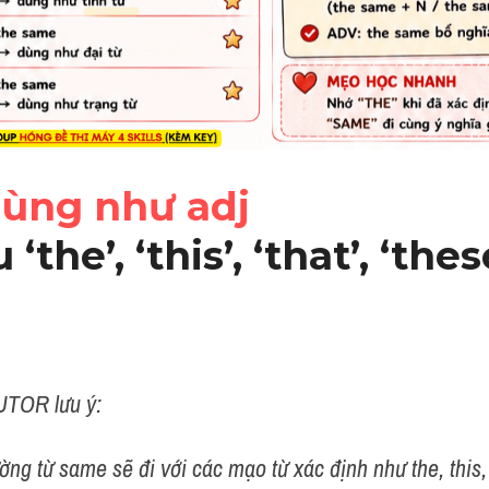
dùng như adj
the’, ‘this’, ‘that’, ‘these
UTOR lưu ý:
ờng từ same sẽ đi với các mạo từ xác định như the, this, t