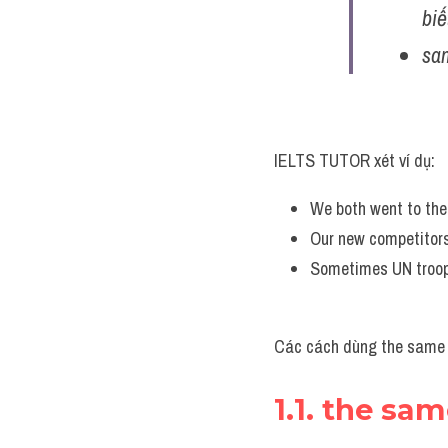
biế
sam
IELTS TUTOR xét ví dụ:
We both went to the
Our new competitors
Sometimes UN troop
Các cách dùng the same +
1.1. the sam