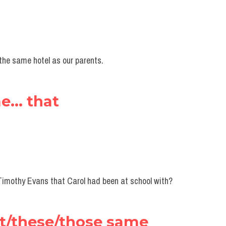
the same hotel as our parents.
e... that
imothy Evans that Carol had been at school with?
hat/these/those same