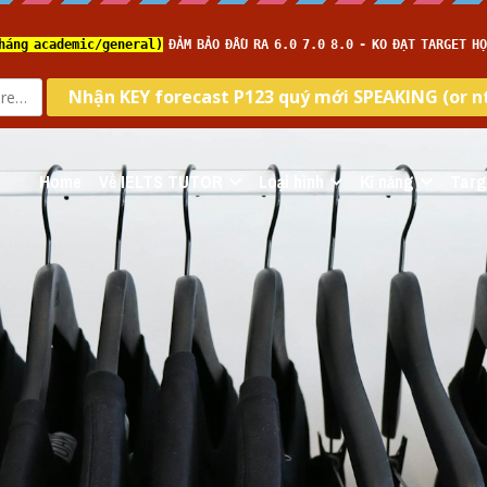
Home
Về IELTS TUTOR
Loại hình
Kĩ năng
Targ