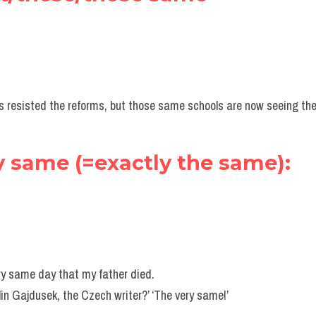
ls resisted the reforms, but those same schools are now seeing t
ry same (=exactly the same):
ry same day that my father died. 
n Gajdusek, the Czech writer?’ ‘The very same!’