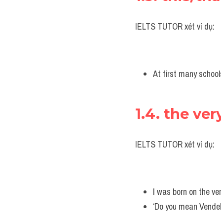
IELTS TUTOR xét ví dụ:
At first many schoo
1.4. the ve
IELTS TUTOR xét ví dụ:
I was born on the ve
‘Do you mean Vendeli