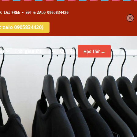
et
Thời gian thi
…
Học thử →