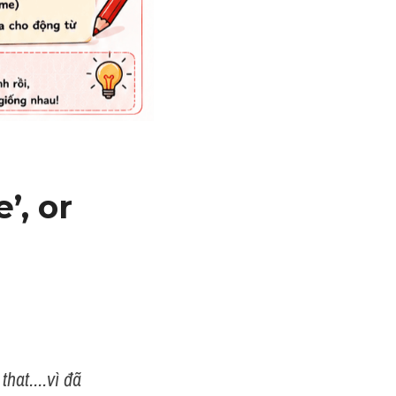
’, or 
hat....vì đã 