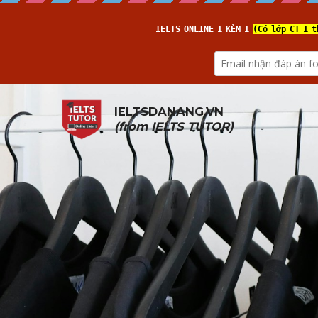
IELTSDANANG.VN
(from 
IELTS TUTOR
)