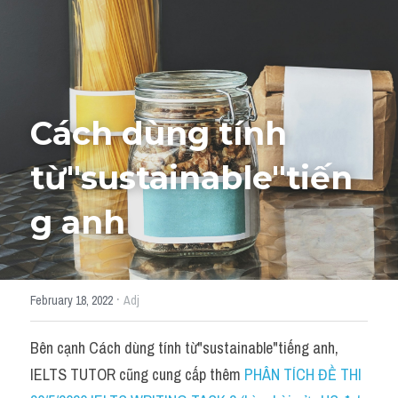
Học thử →
Cách dùng tính 
từ"
sustainable
"tiến
g anh
·
February 18, 2022
Adj
Bên cạnh Cách dùng tính từ"sustainable"tiếng anh, 
IELTS TUTOR cũng cung cấp thêm 
PHÂN TÍCH ĐỀ THI 