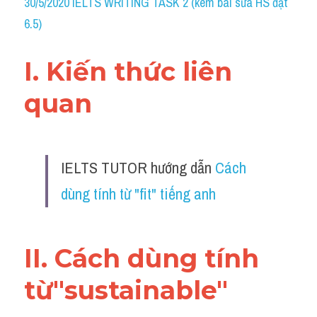
30/5/2020 IELTS WRITING TASK 2 (kèm bài sửa HS đạt 
6.5)
I. Kiến thức liên 
quan 
IELTS TUTOR hướng dẫn 
Cách 
dùng tính từ "fit" tiếng anh
II. Cách dùng tính 
từ"sustainable"