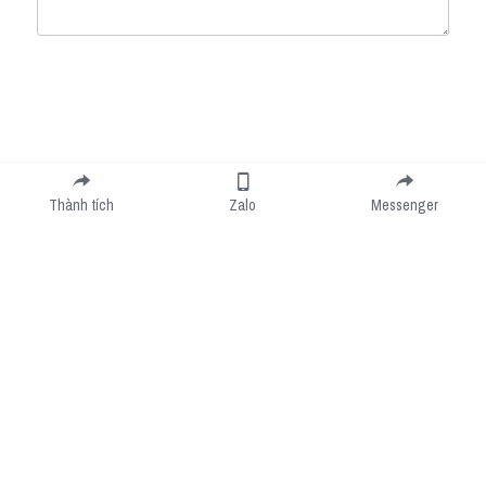
Submit
Cancel
Thành tích
Zalo
Messenger
Cookie Use
We use cookies to improve browsing experience, security, and data collection. By
accepting, you agree to the use of cookies for advertising and analytics. You can change
your cookie settings at any time.
Learn More