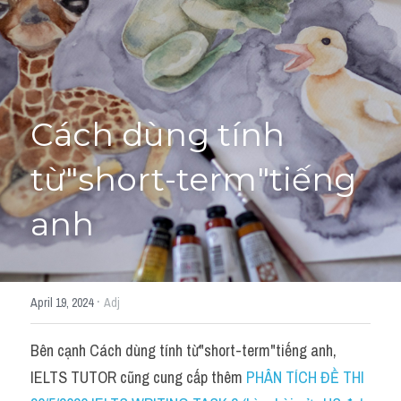
Học thử →
Cách dùng tính 
từ"short-term"tiếng 
anh
·
April 19, 2024
Adj
Bên cạnh Cách dùng tính từ"short-term"tiếng anh, 
IELTS TUTOR cũng cung cấp thêm 
PHÂN TÍCH ĐỀ THI 