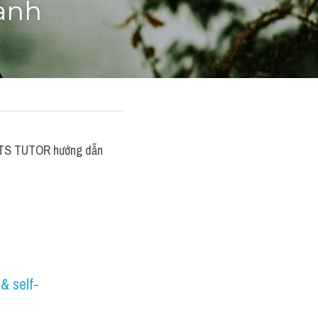
 anh
LTS TUTOR hướng dẫn 
& self-