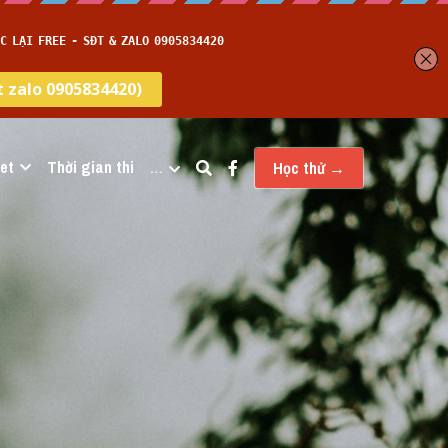
et
Thời gian thi
…
Học thử →