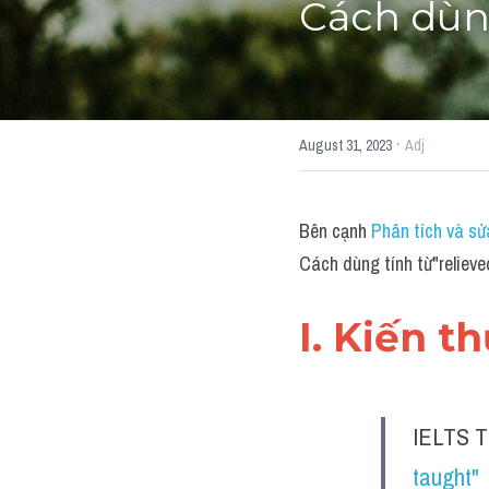
Cách dùng
·
August 31, 2023
Adj
Bên cạnh 
Phân tích và sử
Cách dùng tính từ"relieve
I. Kiến t
IELTS T
taught" 