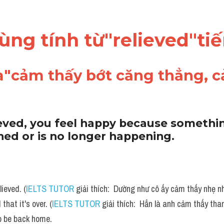
dùng tính từ"relieved"ti
"cảm thấy bớt căng thẳng, c
lieved, you feel happy because somethi
ed or is no longer happening.
ieved. (
IELTS TUTOR
 giải thích:  Dường như cô ấy cảm thấy nhẹ 
that it's over. (
IELTS TUTOR
 giải thích:  Hẳn là anh cảm thấy tha
to be back home. 