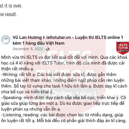
t it is over. 
e result.