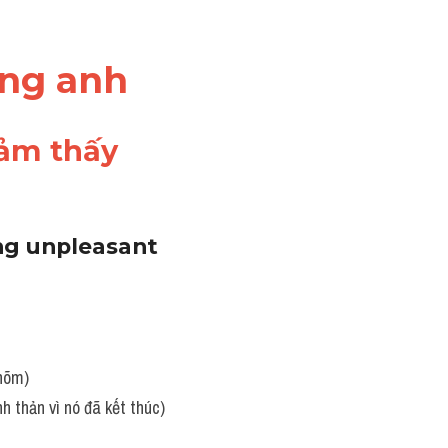
ếng anh
ảm thấy 
ng unpleasant 
nhõm)
nh thản vì nó đã kết thúc)