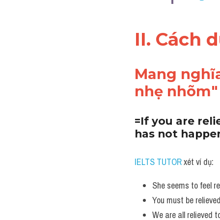
II. Cách 
Mang nghĩa
nhẹ nhõm"
=If you are re
has not happen
IELTS TUTOR
 xét ví dụ:
She seems to feel rel
You must be relieved 
We are all relieved 