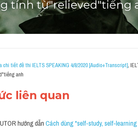
 tính từ"relieved"tiếng
a chi tiết đề thi IELTS SPEAKING 4/8/2020 [Audio+Transcript]
, IE
d"tiếng anh
hức liên quan 
UTOR hướng dẫn 
Cách dùng "self-study, self-learning 