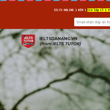
IELTSDANANG.VN
(from 
IELTS TUTOR
)