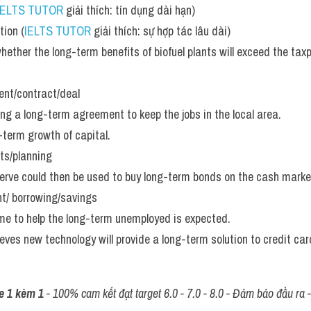
IELTS TUTOR
 giải thích: tín dụng dài hạn)
tion (
IELTS TUTOR
 giải thích: sự hợp tác lâu dài)
l whether the long-term benefits of biofuel plants will exceed the taxp
nt/contract/deal 
ng a long-term agreement to keep the jobs in the local area. 
term growth of capital. 
ts/planning
erve could then be used to buy long-term bonds on the cash marke
t/ borrowing/savings
me to help the long-term unemployed is expected. 
eves new technology will provide a long-term solution to credit car
e 1 kèm 1
 - 100% cam kết đạt target 6.0 - 7.0 - 8.0 - Đảm bảo đầu ra - 