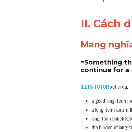
II. Cách 
Mang nghĩa
=Something that
continue for a 
IELTS TUTOR
 xét ví dụ:
a good long-term in
a long-term anti-inf
long-term benefits
the burden of long-