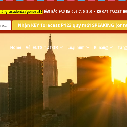
Home
Về IELTS TUTOR
Loại hình
Kĩ năng
Targ