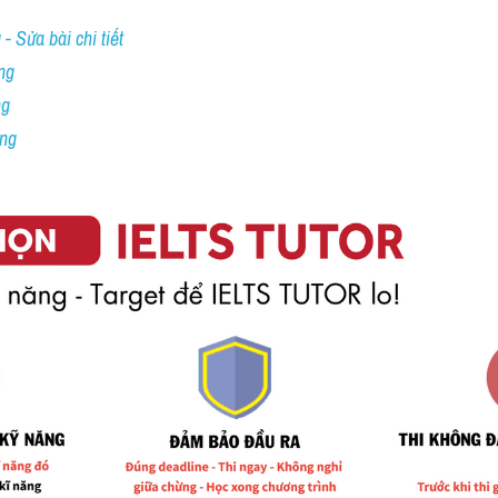
- Sửa bài chi tiết
ng
ng
ing