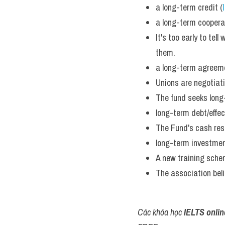
a long-term credit (
a long-term coopera
It's too early to tel
them. 
a long-term agreeme
Unions are negotiati
The fund seeks long-
long-term debt/effec
The Fund's cash res
long-term investmen
A new training sche
The association beli
Các khóa học 
IELTS onlin