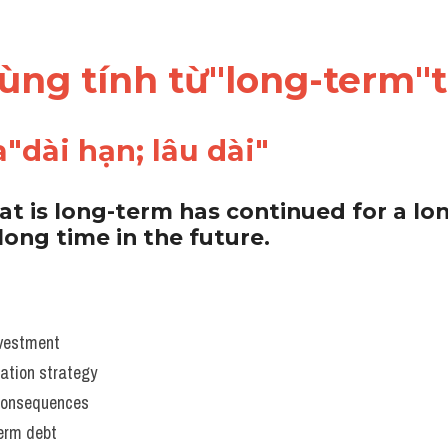
dùng tính từ"long-term"
"dài hạn; lâu dài"
 is long-term has continued for a long
long time in the future. 
vestment 
lation strategy 
/consequences
term debt