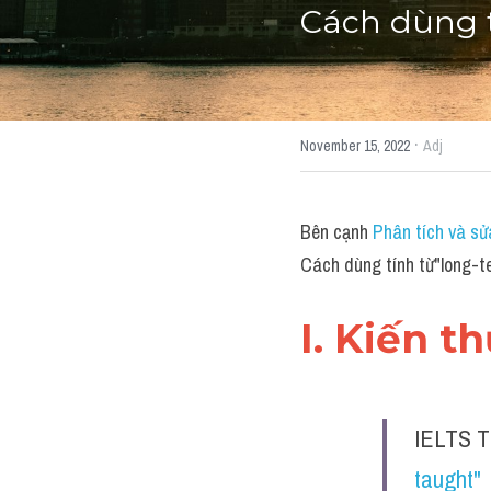
Cách dùng t
·
November 15, 2022
Adj
Bên cạnh 
Phân tích và sử
Cách dùng tính từ"long-t
I. Kiến t
IELTS T
taught" 