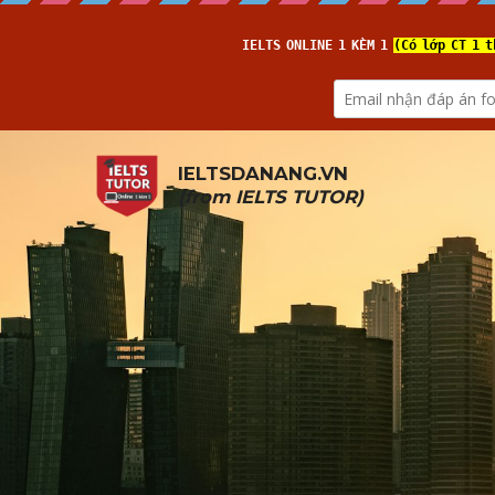
IELTSDANANG.VN
(from 
IELTS TUTOR
)