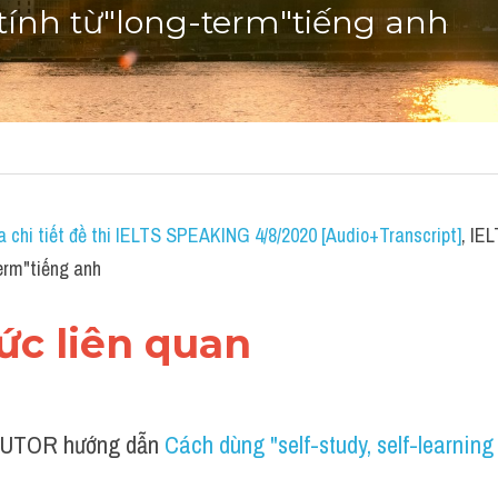
ính từ"long-term"tiếng anh
a chi tiết đề thi IELTS SPEAKING 4/8/2020 [Audio+Transcript]
, IE
erm"tiếng anh
hức liên quan 
UTOR hướng dẫn 
Cách dùng "self-study, self-learning 