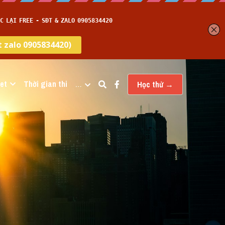
et
Thời gian thi
…
Học thử →