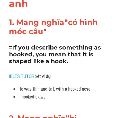
anh
1. Mang nghĩa"có hình 
móc câu"
=If you describe something as 
hooked, you mean that it is 
shaped like a hook. 
IELTS TUTOR
 xét ví dụ:
He was thin and tall, with a hooked nose. 
...hooked claws.