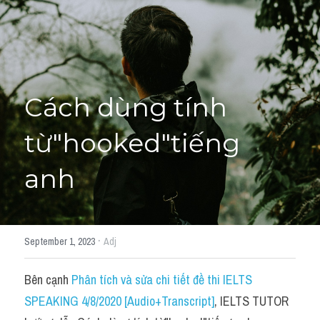
Học thử →
Cách dùng tính 
từ"hooked"tiếng 
anh
·
September 1, 2023
Adj
Bên cạnh 
Phân tích và sửa chi tiết đề thi IELTS 
SPEAKING 4/8/2020 [Audio+Transcript]
, IELTS TUTOR 