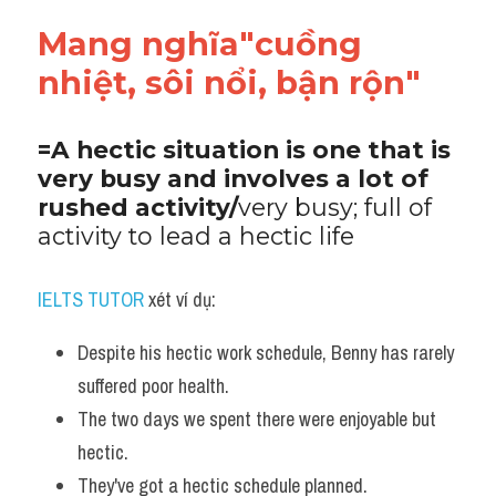
Mang nghĩa"cuồng 
nhiệt, sôi nổi, bận rộn"
=A hectic situation is one that is 
very busy and involves a lot of 
rushed activity/
very busy; full of 
activity to lead a hectic life
IELTS TUTOR
 xét ví dụ:
Despite his hectic work schedule, Benny has rarely 
suffered poor health. 
The two days we spent there were enjoyable but 
hectic.
They've got a hectic schedule planned. 