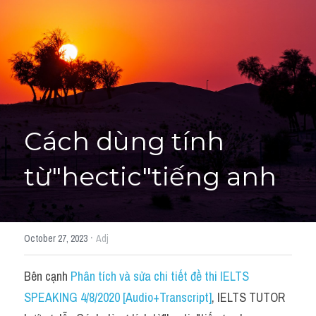
Học thử →
Cách dùng tính 
từ"hectic"tiếng anh
·
October 27, 2023
Adj
Bên cạnh 
Phân tích và sửa chi tiết đề thi IELTS 
SPEAKING 4/8/2020 [Audio+Transcript]
, IELTS TUTOR 