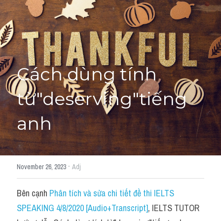
Học thử →
Cách dùng tính 
từ"deserving"tiếng 
anh
·
November 26, 2023
Adj
Bên cạnh 
Phân tích và sửa chi tiết đề thi IELTS 
SPEAKING 4/8/2020 [Audio+Transcript]
, IELTS TUTOR 