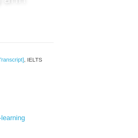
g anh
LTS TUTOR hướng dẫn 
& self-