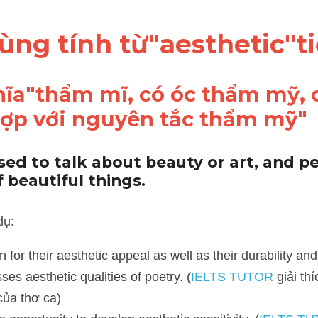
dùng tính từ"aesthetic"
ĩa"thẩm mĩ, có óc thẩm mỹ, c
ợp với nguyên tắc thẩm mỹ"
sed to talk about beauty or art, and pe
 beautiful things.
r their aesthetic appeal as well as their durability and quality.
 aesthetic qualities of poetry. (
IELTS TUTOR
 giải thích: Bài báo