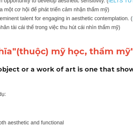
portunity to develop aesthetic sensitivity. (
IELTS TUTOR
 giải thí
triển cảm nhận thẩm mỹ)
inent talent for engaging in aesthetic contemplation. (
IELTS TUT
ng việc thu hút cái nhìn thẩm mỹ)
hĩa"(thuộc) mỹ học, thẩm mỹ
bject or a work of art is one that show
th aesthetic and functional