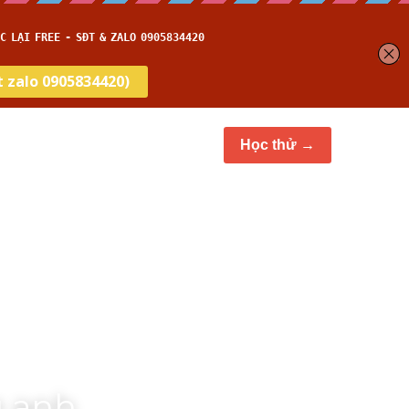
et
Thời gian thi
…
Học thử →