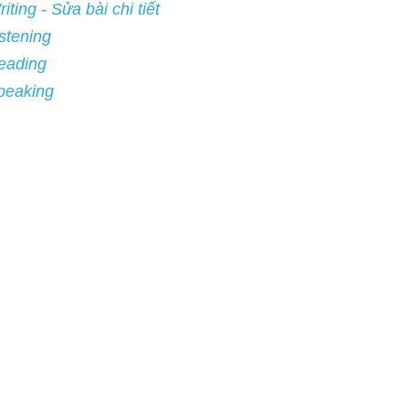
- Sửa bài chi tiết
ng
ng
ing