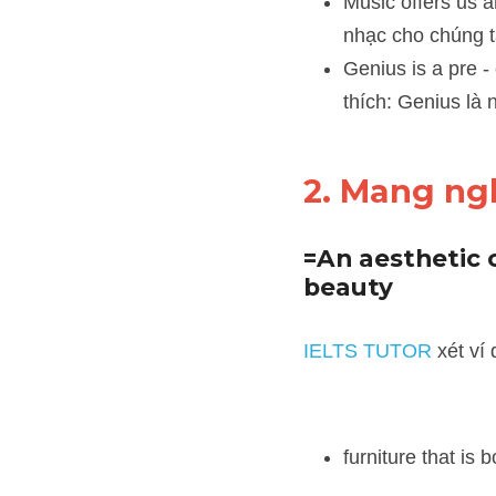
Music offers us an op
một cơ hội để phát 
Genius is a pre - em
nhân tài cái thế tro
2. Mang ng
=An aesthetic o
beauty
IELTS TUTOR
 xét ví dụ:
furniture that is bo