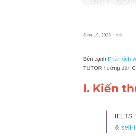
Cách dùng
·
June 19, 2023
Adj
Bên cạnh 
Phân tích và sử
Cách dùng tính từ"aesthe
I. Kiến t
IELTS T
taught" 