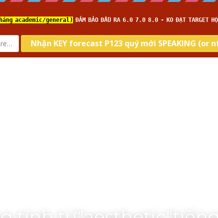
Home
Về IELTS TUTOR
Loại hình
Kĩ năng
Targ