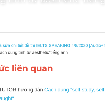
 tính từ"aesthetic"tiến
a chi tiết đề thi IELTS SPEAKING 4/8/2020 [Audio+Transcript]
, IE
tic"tiếng anh
hức liên quan 
UTOR hướng dẫn 
Cách dùng "self-study, self-learning 