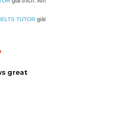
ch: Âm nhạc cho chúng ta 
OR
 giải thích: Genius là 
"
s great 