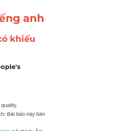
tiếng anh
ó khiếu 
ople's 
 này bàn về tính thẩm mỹ 