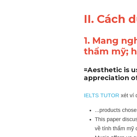
II. Cách 
1. Mang ngh
thẩm mỹ; h
=Aesthetic is u
appreciation of
IELTS TUTOR
 xét ví dụ:
...products chosen fo
This paper discusses
của thơ ca)