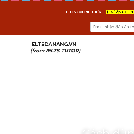
IELTSDANANG.VN
(from 
IELTS TUTOR
)