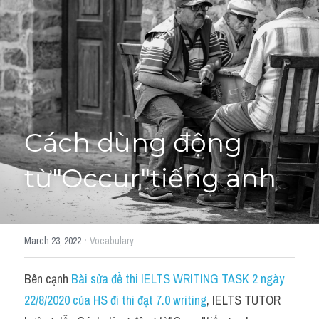
Học thử →
Cách dùng động 
từ"Occur"tiếng anh
·
March 23, 2022
Vocabulary
Bên cạnh 
Bài sửa đề thi IELTS WRITING TASK 2 ngày 
22/8/2020 của HS đi thi đạt 7.0 writing
, IELTS TUTOR 