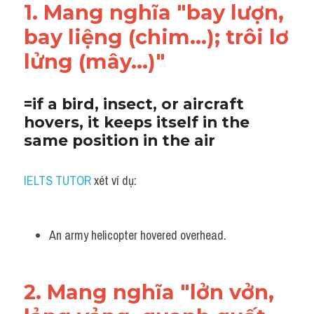
1. Mang nghĩa "bay lượn, 
bay liệng (chim...); trôi lơ 
lửng (mây...)"
=if a bird, insect, or aircraft 
hovers, it keeps itself in the 
same position in the air
IELTS TUTOR 
xét ví dụ:
An army helicopter hovered overhead.
2. Mang nghĩa "lởn vởn, 