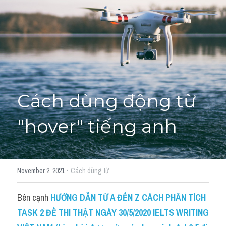
Học thử →
Cách dùng động từ 
"hover" tiếng anh
·
November 2, 2021
Cách dùng từ
Bên cạnh 
HƯỚNG DẪN TỪ A ĐẾN Z CÁCH PHÂN TÍCH 
TASK 2 ĐỀ THI THẬT NGÀY 30/5/2020 IELTS WRITING 