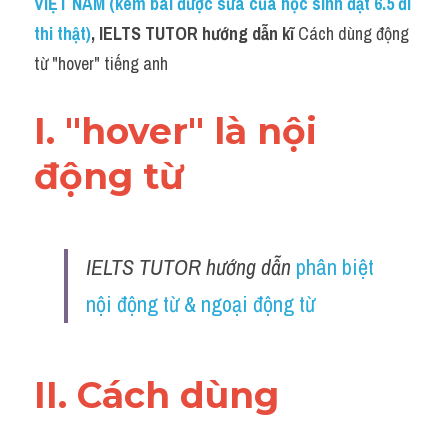
VIỆT NAM (kèm bài được sửa của học sinh đạt 6.5 đi 
thi thật)
, IELTS TUTOR hướng dẫn kĩ 
Cách dùng động 
từ "hover" tiếng anh
I. "hover" là nội 
động từ 
IELTS TUTOR hướng dẫn 
phân biệt 
nội động từ & ngoại động từ 
II. Cách dùng 