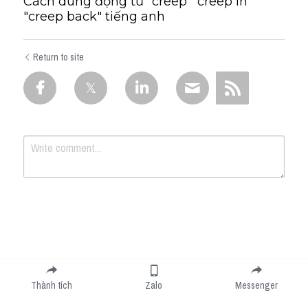
Cách dùng động từ "creep""creep in"
"creep back" tiếng anh
Return to site
Submit
Cancel
Thành tích
Zalo
Messenger