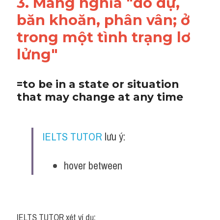
3. Mang nghĩa "do dự, 
băn khoăn, phân vân; ở 
trong một tình trạng lơ 
lửng"
=to be in a state or situation 
that may change at any time 
IELTS TUTOR
 lưu ý:
hover between
IELTS TUTOR xét ví dụ: