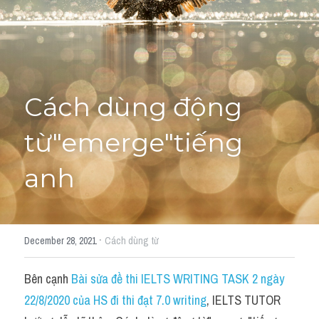
Học thử →
Cách dùng động 
từ"emerge"tiếng 
anh
·
December 28, 2021
Cách dùng từ
Bên cạnh 
Bài sửa đề thi IELTS WRITING TASK 2 ngày 
22/8/2020 của HS đi thi đạt 7.0 writing
, IELTS TUTOR 