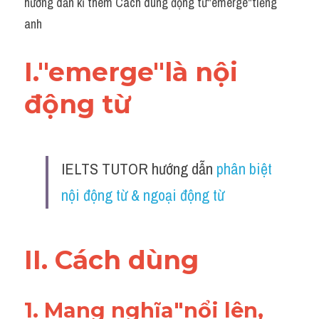
hướng dẫn kĩ thêm Cách dùng động từ"emerge"tiếng 
anh
I."emerge"là nội 
động từ 
IELTS TUTOR hướng dẫn 
phân biệt 
nội động từ & ngoại động từ
II. Cách dùng 
1. Mang nghĩa"nổi lên, 