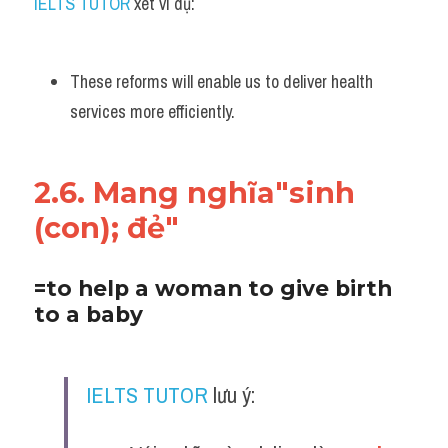
IELTS TUTOR
 xét ví dụ:
These reforms will enable us to deliver health 
services more efficiently.
2.6. Mang nghĩa"sinh 
(con); đẻ"
=to help a woman to give birth 
to a baby
IELTS TUTOR
 lưu ý: