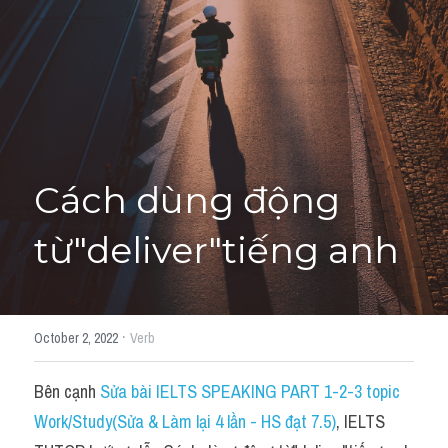
Học thử →
Cách dùng động 
từ"deliver"tiếng anh
·
October 2, 2022
Verb
Bên cạnh 
Sửa bài IELTS SPEAKING PART 1-2-3 topic 
Work/Study(Sửa & Làm lại 4 lần - HS đạt 7.5)
, IELTS 