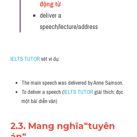
động từ 
deliver a 
speech/lecture/address
IELTS TUTOR
 xét ví dụ:
The main speech was delivered by Anne Samson.
To deliver a speech (
IELTS TUTOR
 giải thích: đọc 
một bài diễn văn)
2.3. Mang nghĩa"tuyên 
án"