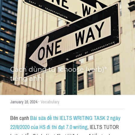
Học thử →
Cách dùng từ "choose (verb)" 
tiếng anh
·
January 16, 2024
Vocabulary
Bên cạnh 
Bài sửa đề thi IELTS WRITING TASK 2 ngày 
22/8/2020 của HS đi thi đạt 7.0 writing
, IELTS TUTOR 