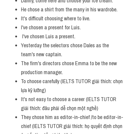
Danny, come here and choose your ice cream. 
He chose a shirt from the many in his wardrobe.
It's difficult choosing where to live. 
I've chosen a present for Luis. 
 I've chosen Luis a present. 
Yesterday the selectors chose Dales as the 
team's new captain. 
The firm's directors chose Emma to be the new 
production manager.
To choose carefully (IELTS TUTOR giải thích: chọn 
lựa kỹ lưỡng)
It's not easy to choose a career (IELTS TUTOR 
giải thích: đâu phải dễ chọn một nghề)
They chose him as editor-in-chief /to be editor-in-
chief (IELTS TUTOR giải thích: họ quyết định chọn 