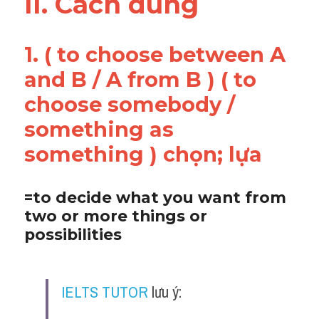
II. Cách dùng 
1. ( to choose between A 
and B / A from B ) ( to 
choose somebody / 
something as 
something ) chọn; lựa
=to decide what you want from 
two or more things or 
possibilities
IELTS TUTOR
 lưu ý: