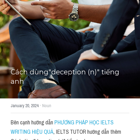
Học thử →
Cách dùng"deception (n)" tiếng 
anh
·
January 20, 2024
Noun
Bên cạnh hướng dẫn 
PHƯƠNG PHÁP HỌC IELTS 
WRITING HIỆU QUẢ
, IELTS TUTOR hướng dẫn thêm 