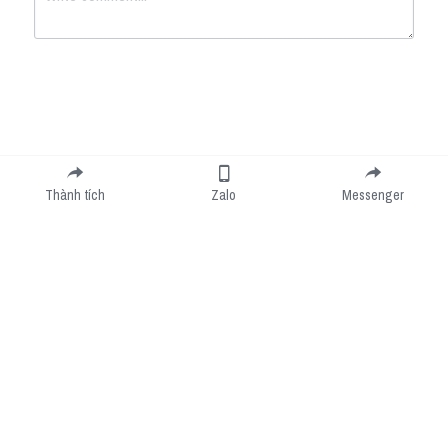
Submit
Cancel
Thành tích
Zalo
Messenger
Cookie Use
We use cookies to improve browsing experience, security, and data collection. By
accepting, you agree to the use of cookies for advertising and analytics. You can change