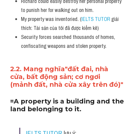
Richard could easily destroy her personal property 
to punish her for walking out on him.
My property was inventoried. (
IELTS TUTOR
 giải 
thích: Tài sản của tôi đã được kiểm kê)
Security forces searched thousands of homes, 
confiscating weapons and stolen property.
2.2. Mang nghĩa"đất đai, nhà 
cửa, bất động sản; cơ ngơi 
(mảnh đất, nhà cửa xây trên đó)"
=A property is a building and the 
land belonging to it. 
IELTS TUTOR
 lưu ý: