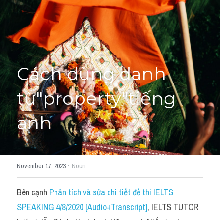
Học thử →
Cách dùng danh 
từ"property"tiếng 
anh
·
November 17, 2023
Noun
Bên cạnh 
Phân tích và sửa chi tiết đề thi IELTS 
SPEAKING 4/8/2020 [Audio+Transcript]
, IELTS TUTOR 