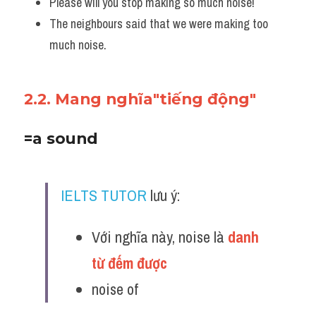
Please will you stop making so much noise! 
The neighbours said that we were making too 
much noise.
2.2. Mang nghĩa"tiếng động"
=a sound
IELTS TUTOR
 lưu ý:
Với nghĩa này, noise là 
danh 
từ đếm được
noise of