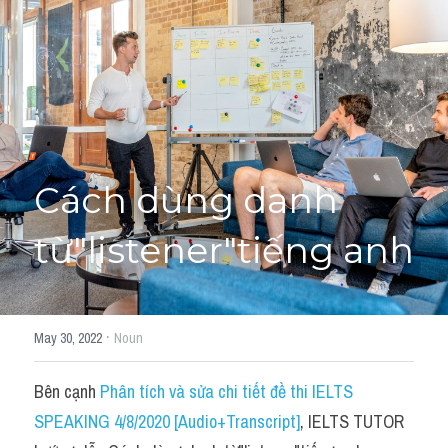
Học thử →
Cách dùng danh 
từ"listener"tiếng anh
·
May 30, 2022
Noun
Bên cạnh 
Phân tích và sửa chi tiết đề thi IELTS 
SPEAKING 4/8/2020 [Audio+Transcript]
, IELTS TUTOR 