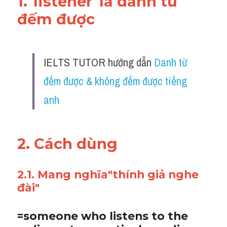
1."listener"là danh từ 
đếm được 
IELTS TUTOR hướng dẫn 
Danh từ 
đếm được & không đếm được tiếng 
anh
2. Cách dùng 
2.1. Mang nghĩa"thính giả nghe 
đài"
=someone who listens to the 