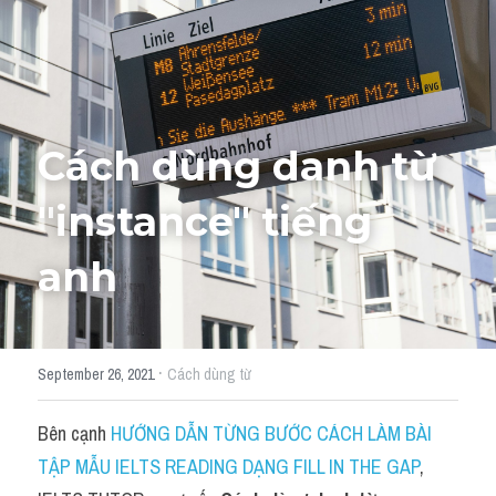
Học thử →
Cách dùng danh từ 
"
instance" tiếng 
anh 
·
September 26, 2021
Cách dùng từ
Bên cạnh 
HƯỚNG DẪN TỪNG BƯỚC CÁCH LÀM BÀI 
TẬP MẪU IELTS READING DẠNG FILL IN THE GAP
, 