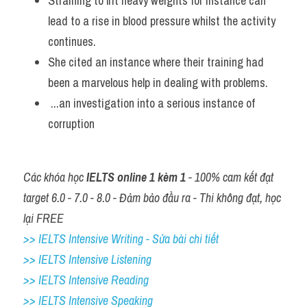
Straining to lift heavy weights for instance can 
lead to a rise in blood pressure whilst the activity 
continues.
She cited an instance where their training had 
been a marvelous help in dealing with problems.
 ...an investigation into a serious instance of 
corruption
Các khóa học 
IELTS online 1 kèm 1
 - 100% cam kết đạt 
target 6.0 - 7.0 - 8.0 - Đảm bảo đầu ra - Thi không đạt, học 
lại FREE
>> IELTS Intensive Writing - Sửa bài chi tiết
>> IELTS Intensive Listening
>> IELTS Intensive Reading
>> IELTS 
Intensive Speaking