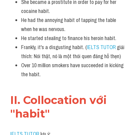
She became a prostitute in order to pay for her 
cocaine habit.
He had the annoying habit of tapping the table 
when he was nervous.
He started stealing to finance his heroin habit. 
Frankly, it's a disgusting habit. (
IELTS TUTOR
 giải 
thích: Nói thật, nó là một thói quen đáng hổ thẹn)
Over 10 million smokers have succeeded in kicking 
the habit.
II. Collocation với 
"habit"
IELTS TUTOR
 lưu ý: