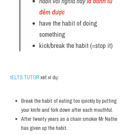
habit với nghĩa này
 là danh từ 
đếm được
have the habit of doing 
something
kick/break the habit (=stop it)
IELTS TUTOR 
xét ví dụ:
Break the habit of eating too quickly by putting 
your knife and fork down after each mouthful. 
After twenty years as a chain smoker Mr Nathe 
has given up the habit.