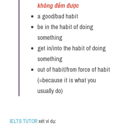
không đếm được 
a good/bad habit
be in the habit of doing 
something
get in/into the habit of doing 
something
out of habit/from force of habit 
(=because it is what you 
usually do)
IELTS TUTOR 
xét ví dụ: