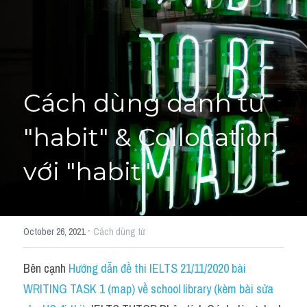
Học thử →
Cách dùng danh từ 
"habit" & Collocation 
với "habit"
·
October 26, 2021
Cách dùng từ
Bên cạnh 
Hướng dẫn đề thi IELTS 21/11/2020 bài 
WRITING TASK 1 (map) về school library (kèm bài sửa 