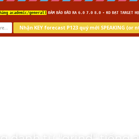
Home
Về IELTS TUTOR
Loại hình
Kĩ năng
Targ