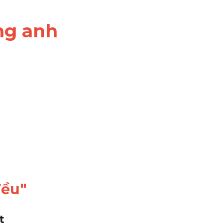
ếng anh
đều"
t