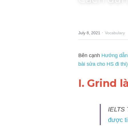
Cách dùng
·
July 8, 2021
Vocabulary
Bên cạnh 
Hướng dẫn đề th
IELTS TUTOR hướng dẫn C
I. Grind 
IELTS T