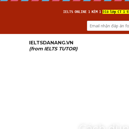
IELTSDANANG.VN
(from 
IELTS TUTOR
)