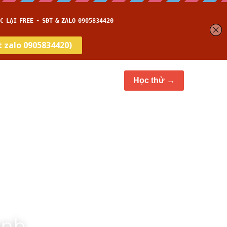
et
Thời gian thi
…
Học thử →