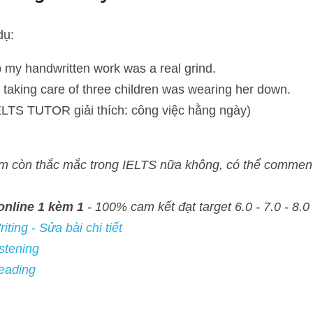
 handwritten work was a real grind. 
aking care of three children was wearing her down.
TS TUTOR giải thích: công việc hằng ngày)
n thắc mắc trong IELTS nữa không, có thể comment phía dưới để IEL
e 1 kèm 1
 - 100% cam kết đạt target 6.0 - 7.0 - 8.0
- Sửa bài chi tiết
ng
ng