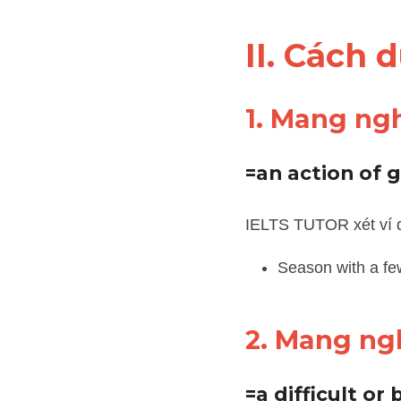
II. Cách 
1. Mang ngh
=an action of 
IELTS TUTOR xét ví dụ:
Season with a few g
2. Mang ng
=a difficult or