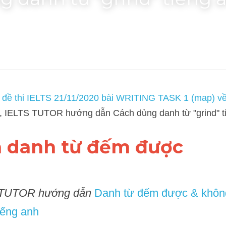
 danh từ "grind" tiếng 
i IELTS 21/11/2020 bài WRITING TASK 1 (map) về school library (k
ách dùng danh từ "grind" tiếng anh
là danh từ đếm được
UTOR hướng dẫn 
Danh từ đếm được & không đếm được 