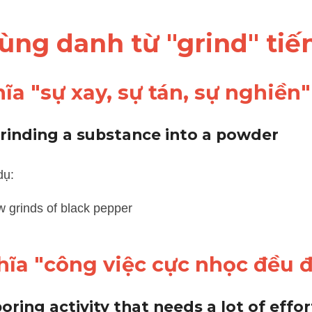
dùng danh từ "grind" ti
ĩa "sự xay, sự tán, sự nghiền"
grinding a substance into a powder
rinds of black pepper
hĩa "công việc cực nhọc đều 
 boring activity that needs a lot of effor