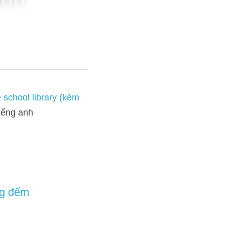
anh
èm bài sửa cho HS đi thi)
, 
tiếng anh