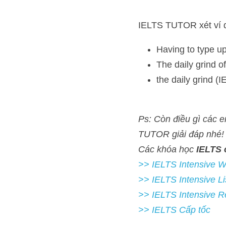
IELTS TUTOR xét ví dụ:
Having to type up my
The daily grind of t
the daily grind (IEL
Ps: Còn điều gì các em cò
Các khóa học 
IELTS onlin
>> IELTS Intensive Writing 
>> IELTS Intensive Listeni
>> IELTS Intensive Readi
>> IELTS Cấp tốc