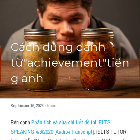
Học thử →
Cách dùng danh 
từ"achievement"tiến
g anh
·
September 16, 2023
Noun
Bên cạnh 
Phân tích và sửa chi tiết đề thi IELTS 
SPEAKING 4/8/2020 [Audio+Transcript]
, IELTS TUTOR 