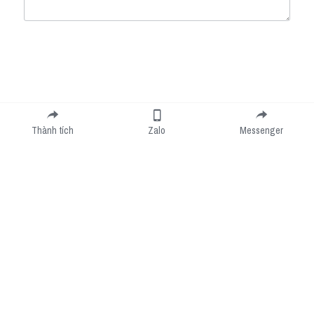
Submit
Cancel
Thành tích
Zalo
Messenger
Cookie Use
We use cookies to improve browsing experience, security, and data collection. By
accepting, you agree to the use of cookies for advertising and analytics. You can change
your cookie settings at any time.
Learn More