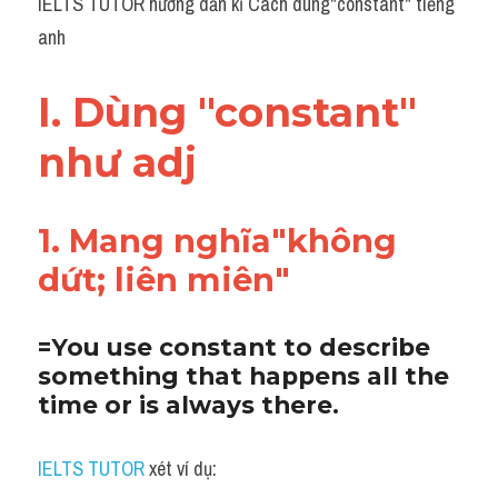
IELTS TUTOR hướng dẫn kĩ Cách dùng"constant" tiếng 
anh
I. Dùng "constant" 
như adj 
1. Mang nghĩa"không 
dứt; liên miên"
=You use constant to describe 
something that happens all the 
time or is always there.
IELTS TUTOR
 xét ví dụ: