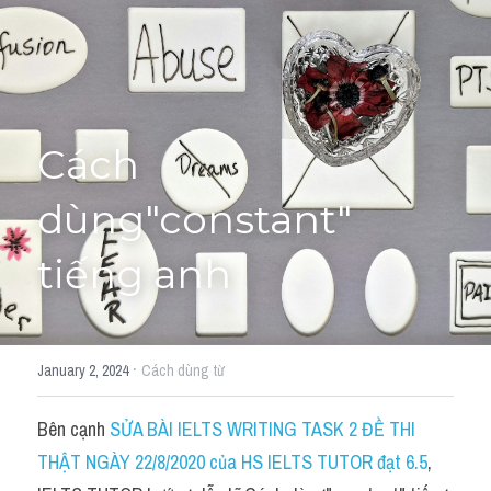
Học thử →
Cách 
dùng"constant" 
tiếng anh
·
January 2, 2024
Cách dùng từ
Bên cạnh 
SỬA BÀI IELTS WRITING TASK 2 ĐỀ THI 
THẬT NGÀY 22/8/2020 của HS IELTS TUTOR đạt 6.5
, 