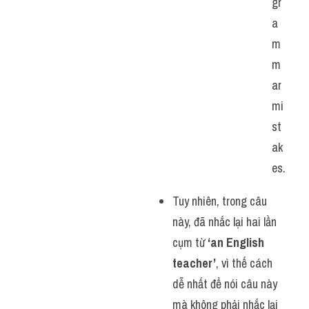
gr
a
m
m
ar 
mi
st
ak
es.
Tuy nhiên, trong câu 
này, đã nhắc lại hai lần 
cụm từ 
‘an English 
teacher’
, vì thế cách 
dễ nhất để nói câu này 
mà không phải nhắc lại 