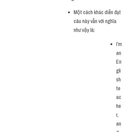
Một cách khác diễn đạt 
câu này vẫn với nghĩa 
như vậy là:
I’m 
an 
En
gli
sh 
te
ac
he
r, 
an