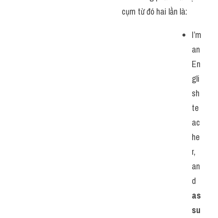
cụm từ đó hai lần là:
I’m 
an 
En
gli
sh 
te
ac
he
r, 
an
d 
as 
su