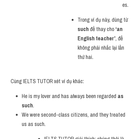
es.
Trong ví dụ này, dùng từ 
such
 để thay cho 
‘an 
English teacher’
, để 
không phải nhắc lại lần 
thứ hai.
Cùng IELTS TUTOR xét ví dụ khác:
He is my lover and has always been regarded 
as 
such
.
We were second-class citizens, and they treated 
us as such.
IELTS TUTOR giải thích: chúng thôi là 