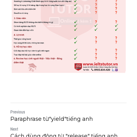
Previous
Paraphrase từ"yield"tiếng anh
Next
Cách dùng động từ "release" tiếng anh