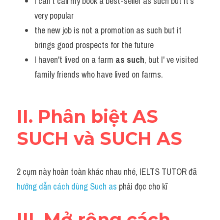
I can't call my book a best-seller as such but it's 
very popular
the new job is not a promotion as such but it 
brings good prospects for the future
I haven't lived on a farm 
as such
, but I' ve visited 
family friends who have lived on farms.
II. Phân biệt AS 
SUCH và SUCH AS 
2 cụm này hoàn toàn khác nhau nhé, IELTS TUTOR đã 
hướng dẫn cách dùng Such as
 phải đọc cho kĩ
III. Mở rộng cách 