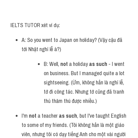
IELTS TUTOR xét ví dụ:
A: So you went to Japan on holiday? (Vậy cậu đã 
tới Nhật nghỉ lễ à?)
B: Well, 
not 
a holiday 
as such
 - I went 
on business. But I managed quite a lot 
sightseeing. (Ừm, không hẳn là nghỉ lễ, 
tớ đi công tác. Nhưng tớ cũng đã tranh 
thủ thăm thú được nhiều.)
I'm 
not 
a teacher 
as such
, but I've taught English 
to some of my friends. (Tôi không hẳn là một giáo 
viên, nhưng tôi có dạy tiếng Anh cho một vài người 