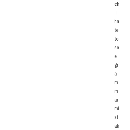
ch
 I 
ha
te 
to 
se
e 
gr
a
m
m
ar 
mi
st
ak