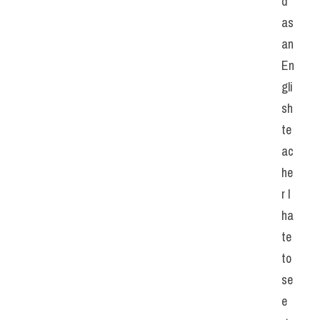
d 
as 
an 
En
gli
sh 
te
ac
he
r I 
ha
te 
to 
se
e 