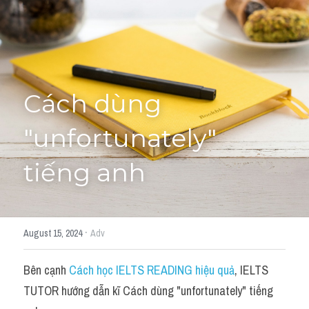
Học thử →
Cách dùng 
"unfortunately" 
tiếng anh
·
August 15, 2024
Adv
Bên cạnh 
Cách học IELTS READING hiệu quả
, IELTS 
TUTOR hướng dẫn kĩ Cách dùng "unfortunately" tiếng 