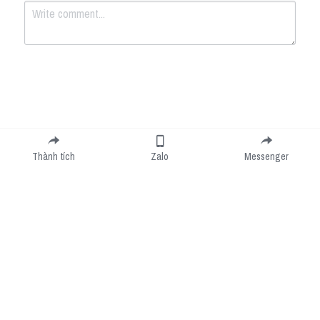
Submit
Cancel
Thành tích
Zalo
Messenger
Cookie Use
We use cookies to improve browsing experience, security, and data collection. By